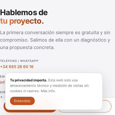
Hablemos de
tu proyecto.
La primera conversación siempre es gratuita y sin
compromiso. Salimos de ella con un diagnóstico y
una propuesta concreta.
TELÉFONO / WHATSAPP
+34 685 28 60 16
EMAIL
Tu privacidad importa.
Esta web solo usa
info@lacocinamagica.com
almacenamiento técnico y medición de visitas sin
cookies ni rastreo.
Más info
.
DIRECCIÓN
Av. José Atarés, 20 · 50018 Zaragoza
Entendido
Llamada gratuita
WhatsApp
AGENDA
Reservar llamada de 30 minutos