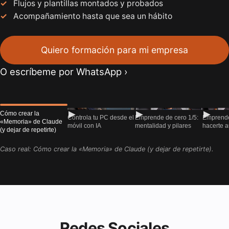
Flujos y plantillas montados y probados
Acompañamiento hasta que sea un hábito
Quiero formación para mi empresa
O escríbeme por WhatsApp
▶
▶
▶
Cómo crear la
Controla tu PC desde el
Emprende de cero 1/5:
Emprende
«Memoria» de Claude
móvil con IA
mentalidad y pilares
hacerte 
(y dejar de repetirte)
Caso real:
Cómo crear la «Memoria» de Claude (y dejar de repetirte)
.
Redes Sociales