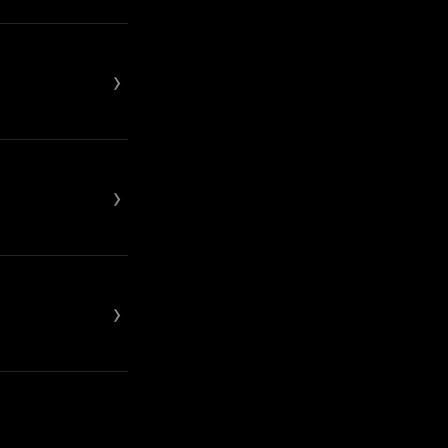
›
›
›