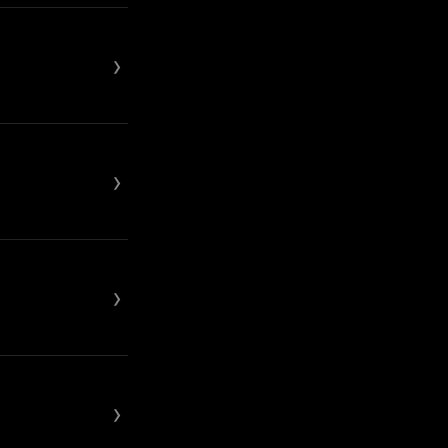
›
›
›
›