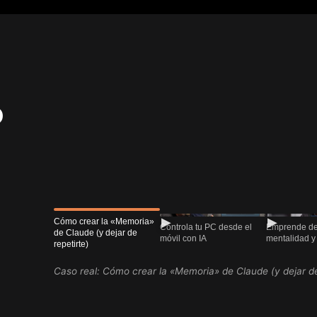
o
▶
▶
Cómo crear la «Memoria»
Controla tu PC desde el
Emprende de 
de Claude (y dejar de
móvil con IA
mentalidad y 
repetirte)
Caso real:
Cómo crear la «Memoria» de Claude (y dejar de