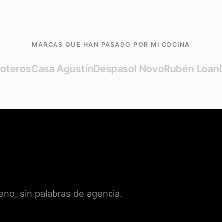
MARCAS QUE HAN PASADO POR MI COCINA
s
Casa Agustín
Despasol Novo
Rubén Loan
Desig
leno, sin palabras de agencia.