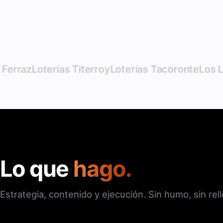
z
Loterías Titerroy
Loterías Tacoronte
Los Lotero
Lo que
hago.
Estrategia, contenido y ejecución. Sin humo, sin rel