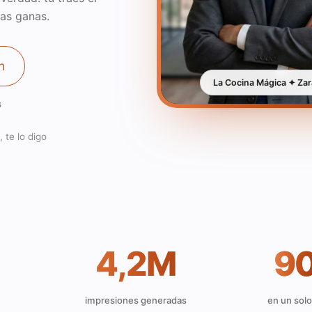
las ganas.
n
La Cocina Mágica ✦ Za
s
 te lo digo
4,2M
9
impresiones generadas
en un sol