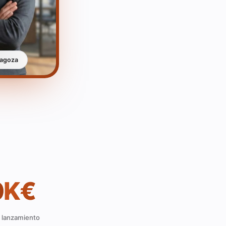
ragoza
0
K€
o lanzamiento