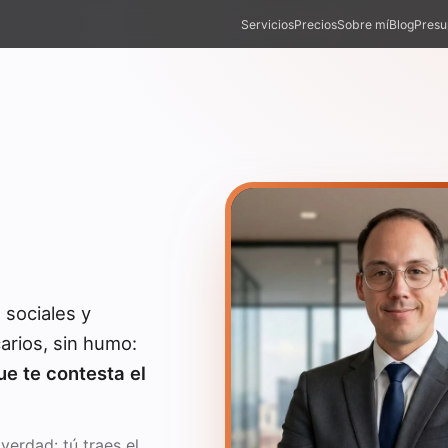
Servicios
Precios
Sobre mí
Blog
Presu
sociales y
arios, sin humo:
ue te contesta el
erdad: tú traes el